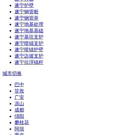
遂宁护壁
遂宁钢管桩
遂宁钢管井
遂宁地基处理
遂宁地基基础
遂宁基坑支护
遂宁喷锚支护
遂宁喷锚护壁
遂宁边坡支护
遂宁抗浮锚杆
城市切换
巴中
甘孜
广安
凉山
成都
绵阳
攀枝花
阿坝